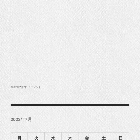
投
恐
2022年7月2日
コメント
稿
竜
日:
の
ま
ち
勝
山
に
2022年7月
月
火
水
木
金
土
日