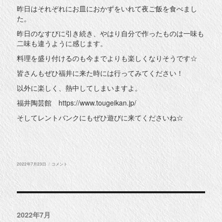
昨日はそれぞれにお皿におかずをいれて夜ご飯を食べまし
た。
昨日のなすびに引き続き、やはり自分で作ったものは一味も
二味も違うように感じます。
料理を盛り付けるのも今までよりも楽しくなりそうです☆
皆さんもぜひ福井に来た時には行ってみてください！
以外に楽しく、熱中してしまいますよ。
福井陶芸館 https://www.tougeikan.jp/
そしてレントバンクにもぜひ遊びに来てくださいね☆
投
陶
2022年7月23日
コメント
稿
芸
日:
村
に
2022年7月