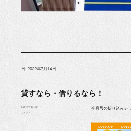
日:
2022年7月14日
貸すなら・借りるなら！
今月号の折り込みチ
投
2022年7月14日
稿
貸
コメント
日:
す
な
ら・
借