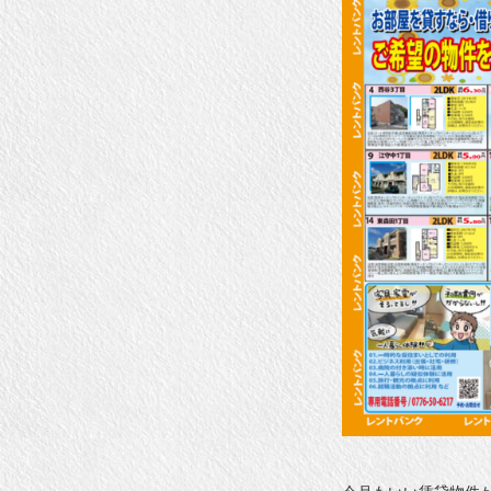
り
る
な
ら！
に
今月もいい賃貸物件