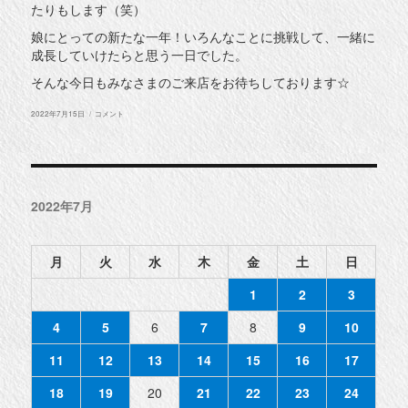
たりもします（笑）
娘にとっての新たな一年！いろんなことに挑戦して、一緒に
成長していけたらと思う一日でした。
そんな今日もみなさまのご来店をお待ちしております☆
投
誕
2022年7月15日
コメント
稿
生
日:
日
に
2022年7月
月
火
水
木
金
土
日
1
2
3
4
5
6
7
8
9
10
11
12
13
14
15
16
17
18
19
20
21
22
23
24