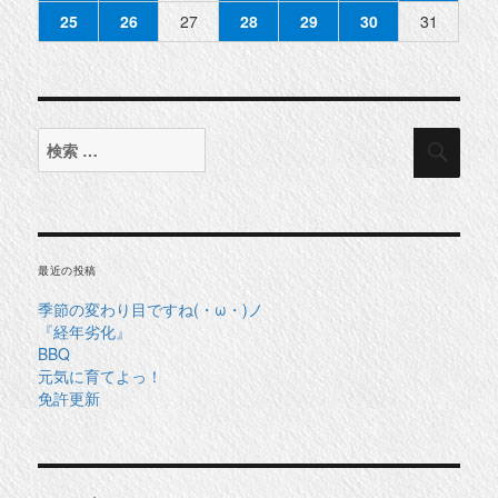
25
26
27
28
29
30
31
検
検
索
索
対
象:
最近の投稿
季節の変わり目ですね(・ω・)ノ
『経年劣化』
BBQ
元気に育てよっ！
免許更新