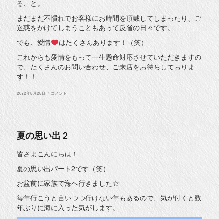
る、と。
まだまだ不慣れでお客様にお時間を頂戴してしまったり、ご
迷惑をかけてしまうこともあって反省の日々です。
でも、愛情
はたくさんあります！（笑）
これからも愛情をもって一生懸命対応させていただきますの
で、たくさんのお問い合わせ、ご来店をお待ちしておりま
す！！
投
今
2022年8月28日
コメント
稿
日
日:
の
道
し
る
べ
夏の思い出２
に
皆さまこんにちは！
夏の思い出パート2です（笑）
お盆前に家族で海へ行きました☆
毎年行こうと言いつつ行けない年もあるので、気が付くと数
年ぶりに海に入った気がします。