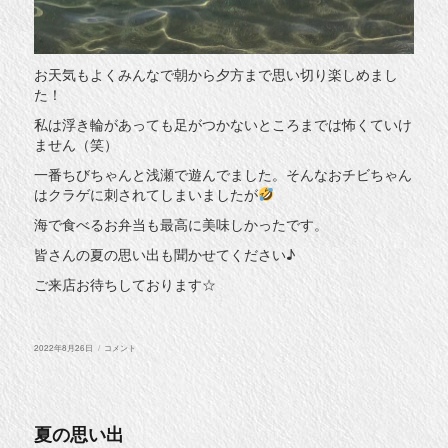
お天気もよくみんなで朝から夕方まで思い切り楽しめまし
た！
私は浮き輪があっても足がつかないところまでは怖くていけ
ません（笑）
一番ちびちゃんと浅瀬で遊んでました。そんなおチビちゃん
はクラゲに刺されてしまいましたが
海で食べるお弁当も最高に美味しかったです。
皆さんの夏の思い出も聞かせてください♪
ご来店お待ちしております☆
投
夏
2022年8月26日
コメント
稿
の
日:
思
い
出
２
に
夏の思い出