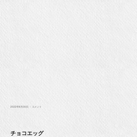
投
生
2022年8月30日
コメント
稿
き
日:
方
に
チョコエッグ