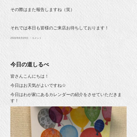
その際はまた報告しますね（笑）
それでは本日も皆様のご来店お待ちしております！
投
チ
2022年8月29日
コメント
稿
ョ
日:
コ
エ
ッ
グ
に
今日の道しるべ
皆さんこんにちは！
今日はお天気がよいですね☆
今日はわが家にあるカレンダーの紹介をさせていただきま
す！