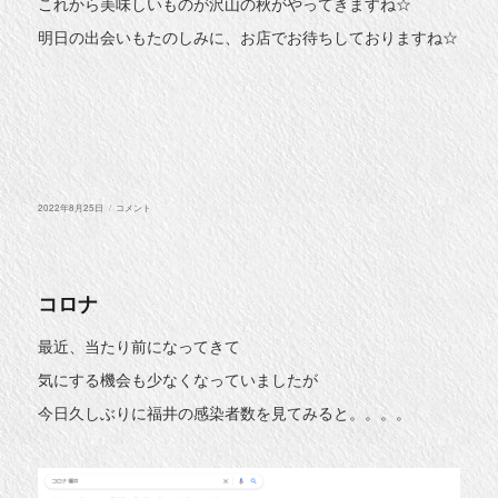
これから美味しいものが沢山の秋がやってきますね☆
明日の出会いもたのしみに、お店でお待ちしておりますね☆
投
夏
2022年8月25日
コメント
稿
の
日:
思
い
出
に
コロナ
最近、当たり前になってきて
気にする機会も少なくなっていましたが
今日久しぶりに福井の感染者数を見てみると。。。。