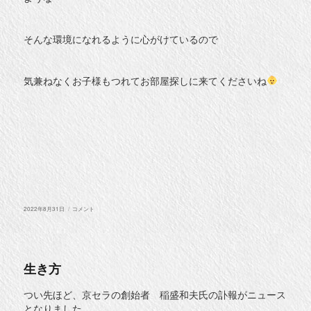
そんな環境になれるように心がけているので
気兼ねなくお子様もつれてお部屋探しに来てくださいね
投
8
2022年8月31日
コメント
稿
月
日:
ラ
ス
ト！
に
生き方
つい先ほど、京セラの創始者 稲盛和夫氏の訃報がニュース
となりました。