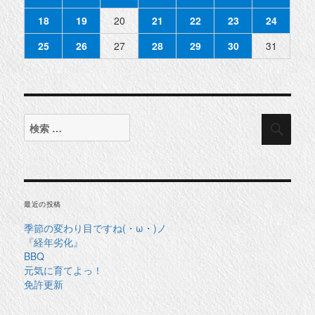
18
19
20
21
22
23
24
25
26
27
28
29
30
31
検
検
索
索
対
象:
最近の投稿
季節の変わり目ですね(・ω・)ノ
『経年劣化』
BBQ
元気に育てよっ！
免許更新