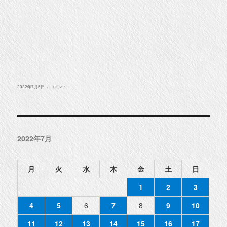
投
贖
2022年7月5日
コメント
稿
罪
日:
に
2022年7月
月
火
水
木
金
土
日
1
2
3
4
5
6
7
8
9
10
11
12
13
14
15
16
17