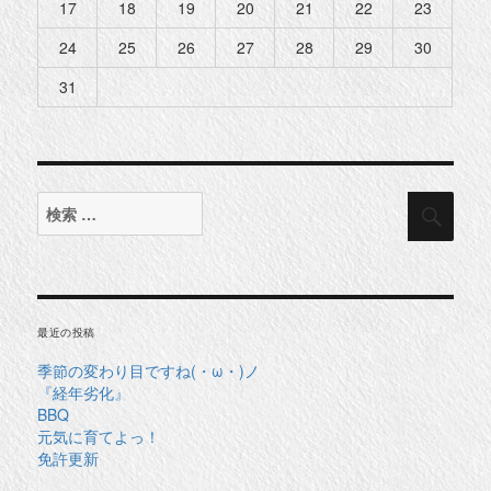
17
18
19
20
21
22
23
24
25
26
27
28
29
30
31
検
検
索
索
対
象:
最近の投稿
季節の変わり目ですね(・ω・)ノ
『経年劣化』
BBQ
元気に育てよっ！
免許更新