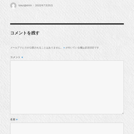
投
投
fukui@dmin
2022年7月25日
稿
稿
者
日:
コメントを残す
メールアドレスが公開されることはありません。
が付いている欄は必須項目です
※
コメント
※
名前
※