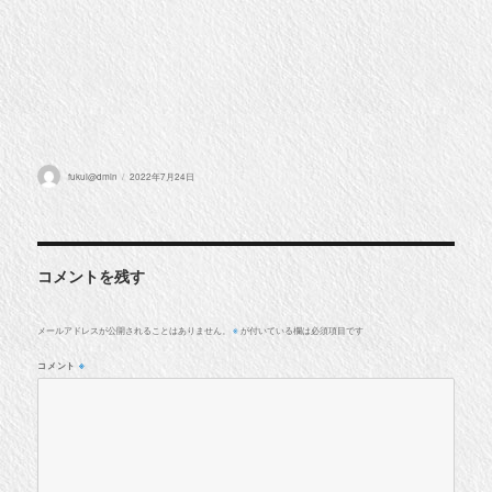
投
投
fukui@dmin
2022年7月24日
稿
稿
者
日:
コメントを残す
メールアドレスが公開されることはありません。
が付いている欄は必須項目です
※
コメント
※