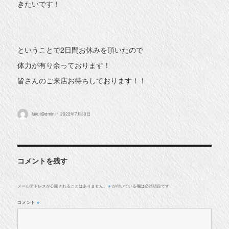
きたいです！
ということで2日間お休みを頂いたので
体力が有り余っております！
皆さんのご来店お待ちしております！！
投
投
fukui@dmin
2022年7月30日
稿
稿
者
日:
コメントを残す
メールアドレスが公開されることはありません。
が付いている欄は必須項目です
※
コメント
※